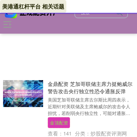
美港通杠杆平台 相关话题
金鼎配资 芝加哥联储主席力挺鲍威尔
警告攻击央行独立性恐令通胀反弹
美国芝加哥联储主席古尔斯比周四表示，
近期针对美联储及主席鲍威尔的攻击令人
担忧，若削弱央行独立性，可能对通胀前
景造成不利影响。他还指出，鉴于有充分
金顶配资
迹象显示就业市场....
查看：
141
分类：
炒股配资评测网