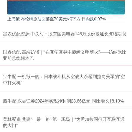
上尚策 布伦特原油回落至70美元/桶下方 日内跌0.97%
富农优配资源 中关村：股东国美电器146万股份被延长冻结期限
国睿信配 高端访谈｜“在互学互鉴中赓续文明薪火”——访纳米比
亚前总统姆本巴
宝牛配 一机毁一舰：日本战斗机从空战大杀器到撞向美军的“空
中打火机”
股牛配 东吴证券2024年实现净利润23.66亿元 同比增长18.19%
美林配资 共建“一带一路”·第一现场｜“为孟加拉国打开互联互通
的大门”