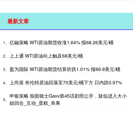
最新文章
亿融策略 WTI原油期货收涨1.64% 报68.26美元/桶
1、
上上通 WTI原油向上触及68美元/桶
2、
盈为国际 WTI原油期货结算价跌1.01% 报66.9美元/桶
3、
上尚策 布伦特原油回落至70美元/桶下方 日内跌0.97%
4、
申银策略 假面骑士Gavv第45话剧照公开，疑似进入大小
5、
姐回合_互动_蛋糕_幸果