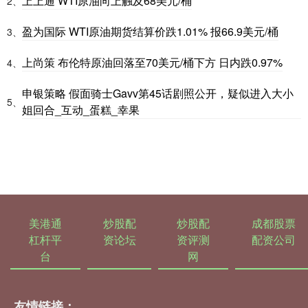
上上通 WTI原油向上触及68美元/桶
2、
盈为国际 WTI原油期货结算价跌1.01% 报66.9美元/桶
3、
上尚策 布伦特原油回落至70美元/桶下方 日内跌0.97%
4、
申银策略 假面骑士Gavv第45话剧照公开，疑似进入大小
5、
姐回合_互动_蛋糕_幸果
美港通
炒股配
炒股配
成都股票
杠杆平
资论坛
资评测
配资公司
台
网
友情链接：