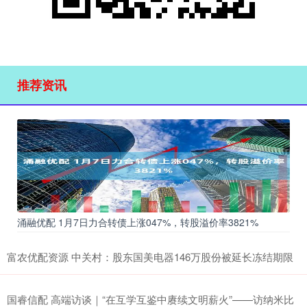
推荐资讯
涌融优配 1月7日力合转债上涨047%，转股溢价率3821%
富农优配资源 中关村：股东国美电器146万股份被延长冻结期限
国睿信配 高端访谈｜“在互学互鉴中赓续文明薪火”——访纳米比