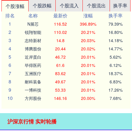
个股跌幅
个股流入
个股流出
换手率
个股涨幅
排名
名称
最新价
涨幅
换手率
1
N展芯
116.52
396.89%
79.39%
2
锐翔智能
110.02
20.21%
16.80%
3
志特新材
14.8
20.03%
14.18%
4
博腾股份
20.44
20.02%
14.77%
5
近岸蛋白
46.72
20.01%
5.62%
6
毕得医药
61.6
20.01%
6.12%
7
五洲医疗
83.62
20.01%
18.37%
8
耐科装备
49.67
20.01%
6.83%
9
一博科技
53.33
20.01%
17.26%
10
方邦股份
146.16
20.00%
7.68%
沪深京行情 实时轮播