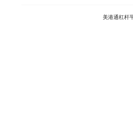
美港通杠杆
深证成指
14311.01
.68
1.02%
200.89
1