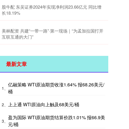
股牛配 东吴证券2024年实现净利润23.66亿元 同比增
长18.19%
美林配资 共建“一带一路”·第一现场｜“为孟加拉国打开
互联互通的大门”
最新文章
亿融策略 WTI原油期货收涨1.64% 报68.26美元/
1、
桶
上上通 WTI原油向上触及68美元/桶
2、
盈为国际 WTI原油期货结算价跌1.01% 报66.9美
3、
元/桶