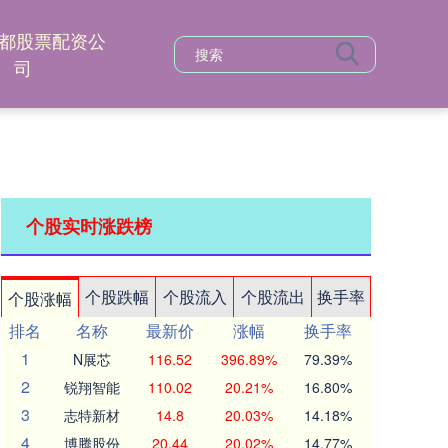
都股票配资公
司
个股实时涨跌榜
个股跌幅
个股流入
个股流出
换手率
个股涨幅
排名
名称
最新价
涨幅
换手率
1
N展芯
116.52
396.89%
79.39%
2
锐翔智能
110.02
20.21%
16.80%
3
志特新材
14.8
20.03%
14.18%
4
博腾股份
20.44
20.02%
14.77%