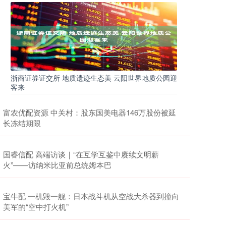
浙商证券证交所 地质遗迹生态美 云阳世界地质公园迎
客来
富农优配资源 中关村：股东国美电器146万股份被延
长冻结期限
国睿信配 高端访谈｜“在互学互鉴中赓续文明薪
火”——访纳米比亚前总统姆本巴
宝牛配 一机毁一舰：日本战斗机从空战大杀器到撞向
美军的“空中打火机”