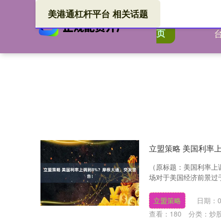
美港通杠杆平台 相关话题
美港
首
页
立盟策略 美国利率
（原标题：美国利率上
场对于美国经济前景过于
立盟策略
日期：0
查看：
180
分类：
炒