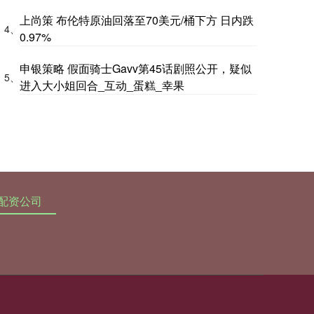
上尚策 布伦特原油回落至70美元/桶下方 日内跌
4、
0.97%
申银策略 假面骑士Gavv第45话剧照公开，疑似
5、
进入大小姐回合_互动_蛋糕_幸果
配资公司