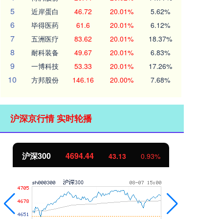
5
近岸蛋白
46.72
20.01%
5.62%
6
毕得医药
61.6
20.01%
6.12%
7
五洲医疗
83.62
20.01%
18.37%
8
耐科装备
49.67
20.01%
6.83%
9
一博科技
53.33
20.01%
17.26%
10
方邦股份
146.16
20.00%
7.68%
沪深京行情 实时轮播
北证50
1134.24
创
11.37
1.01%