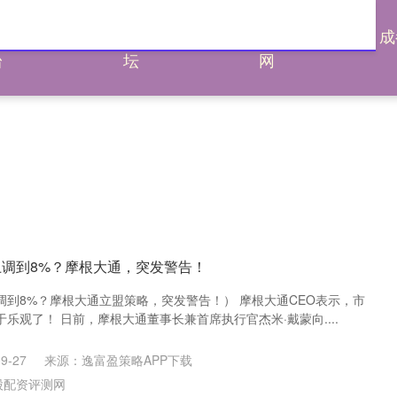
通杠杆平
炒股配资论
炒股配资评测
成
台
坛
网
上调到8%？摩根大通，突发警告！
调到8%？摩根大通立盟策略，突发警告！） 摩根大通CEO表示，市
乐观了！ 日前，摩根大通董事长兼首席执行官杰米·戴蒙向....
9-27
来源：逸富盈策略APP下载
股配资评测网